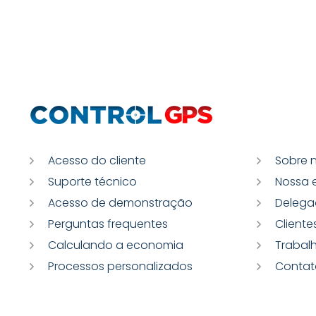
Acesso do cliente
Sobre 
Suporte técnico
Nossa 
Acesso de demonstração
Delega
Perguntas frequentes
Cliente
Calculando a economia
Trabal
Processos personalizados
Contat