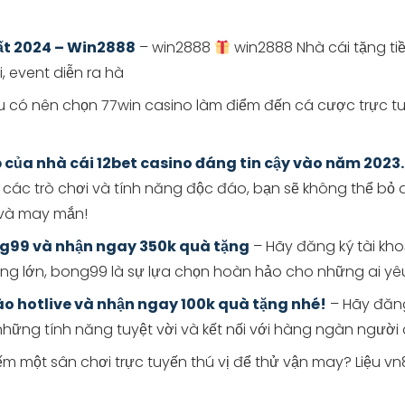
ất 2024 – Win2888
– win2888
win2888 Nhà cái tặng ti
 event diễn ra hà
 có nên chọn 77win casino làm điểm đến cá cược trực tuy
 của nhà cái 12bet casino đáng tin cậy vào năm 2023.
các trò chơi và tính năng độc đáo, bạn sẽ không thể bỏ 
 và may mắn!
g99 và nhận ngay 350k quà tặng
– Hãy đăng ký tài kh
ởng lớn, bong99 là sự lựa chọn hoàn hảo cho những ai yêu
ào hotlive và nhận ngay 100k quà tặng nhé!
– Hãy đăng
 những tính năng tuyệt vời và kết nối với hàng ngàn ngườ
m một sân chơi trực tuyến thú vị để thử vận may? Liệu vn8