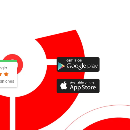
ogle
iniones