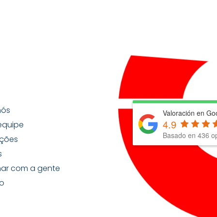
nós
Valoración en Go
4.9
equipe
Basado en
436
op
ções
s
har com a gente
o