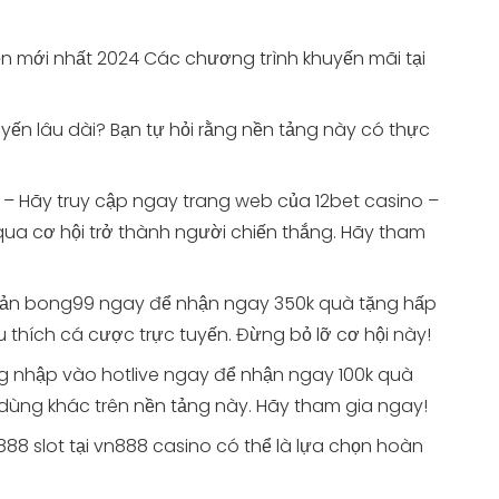
ền mới nhất 2024 Các chương trình khuyến mãi tại
ến lâu dài? Bạn tự hỏi rằng nền tảng này có thực
– Hãy truy cập ngay trang web của 12bet casino –
qua cơ hội trở thành người chiến thắng. Hãy tham
oản bong99 ngay để nhận ngay 350k quà tặng hấp
 thích cá cược trực tuyến. Đừng bỏ lỡ cơ hội này!
 nhập vào hotlive ngay để nhận ngay 100k quà
i dùng khác trên nền tảng này. Hãy tham gia ngay!
88 slot tại vn888 casino có thể là lựa chọn hoàn