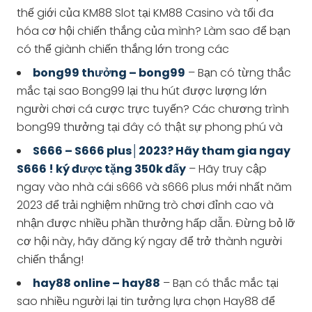
thế giới của KM88 Slot tại KM88 Casino và tối đa
hóa cơ hội chiến thắng của mình? Làm sao để bạn
có thể giành chiến thắng lớn trong các
bong99 thưởng – bong99
– Bạn có từng thắc
mắc tại sao Bong99 lại thu hút được lượng lớn
người chơi cá cược trực tuyến? Các chương trình
bong99 thưởng tại đây có thật sự phong phú và
S666 – S666 plus│2023? Hãy tham gia ngay
S666 ! ký được tặng 350k đấy
– Hãy truy cập
ngay vào nhà cái s666 và s666 plus mới nhất năm
2023 để trải nghiệm những trò chơi đỉnh cao và
nhận được nhiều phần thưởng hấp dẫn. Đừng bỏ lỡ
cơ hội này, hãy đăng ký ngay để trở thành người
chiến thắng!
hay88 online – hay88
– Bạn có thắc mắc tại
sao nhiều người lại tin tưởng lựa chọn Hay88 để