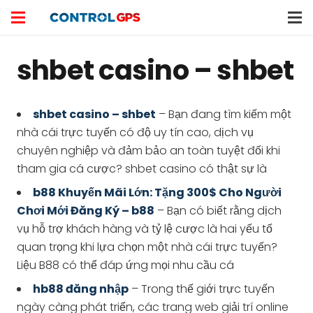
shbet casino – shbet
shbet casino – shbet
– Bạn đang tìm kiếm một
nhà cái trực tuyến có độ uy tín cao, dịch vụ
chuyên nghiệp và đảm bảo an toàn tuyệt đối khi
tham gia cá cược? shbet casino có thật sự là
b88 Khuyến Mãi Lớn: Tặng 300$ Cho Người
Chơi Mới Đăng Ký – b88
– Bạn có biết rằng dịch
vụ hỗ trợ khách hàng và tỷ lệ cược là hai yếu tố
quan trọng khi lựa chọn một nhà cái trực tuyến?
Liệu B88 có thể đáp ứng mọi nhu cầu cá
hb88 đăng nhập
– Trong thế giới trực tuyến
ngày càng phát triển, các trang web giải trí online