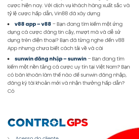
cược hiện nay. Với dịch vụ khách hàng xuất sắc và
tỷ lệ cược hấp dẫn, Vin88 đã xây dựng
v88 app – v88
– Bạn đang tìm kiếm một ứng
dụng cá cược đáng tin cậy, mượt mà và dễ sử
dụng trên điện thoại? Bạn đã từng nghe đến v88
App nhưng chưa biết cách tải về và cài
sunwin đăng nhập – sunwin
– Bạn đang tìm
kiếm một nền tảng cá cược uy tín tại Việt Nam? Bạn
có băn khoăn làm thế nào để sunwin đăng nhập,
đăng ký tài khoản mới và nhận thưởng hấp dẫn?
Có
Acesso do cliente