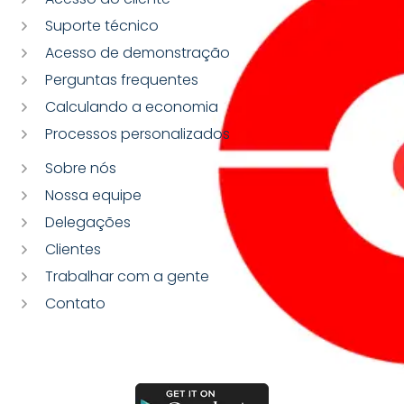
Suporte técnico
Acesso de demonstração
Perguntas frequentes
Calculando a economia
Processos personalizados
Sobre nós
Nossa equipe
Delegações
Clientes
Trabalhar com a gente
Contato