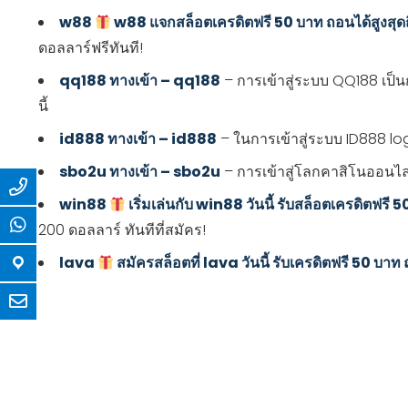
w88
w88 แจกสล็อตเครดิตฟรี 50 บาท ถอนได้สูงสุดถ
ดอลลาร์ฟรีทันที!
qq188 ทางเข้า – qq188
– การเข้าสู่ระบบ QQ188 เป็
นี้
id888 ทางเข้า – id888
– ในการเข้าสู่ระบบ ID888 log
sbo2u ทางเข้า – sbo2u
– การเข้าสู่โลกคาสิโนออนไล
win88
เริ่มเล่นกับ win88 วันนี้ รับสล็อตเครดิตฟร
200 ดอลลาร์ ทันทีที่สมัคร!
lava
สมัครสล็อตที่ lava วันนี้ รับเครดิตฟรี 50 บา