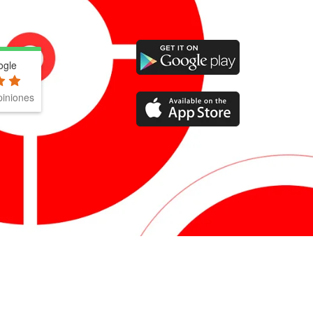
ogle
iniones