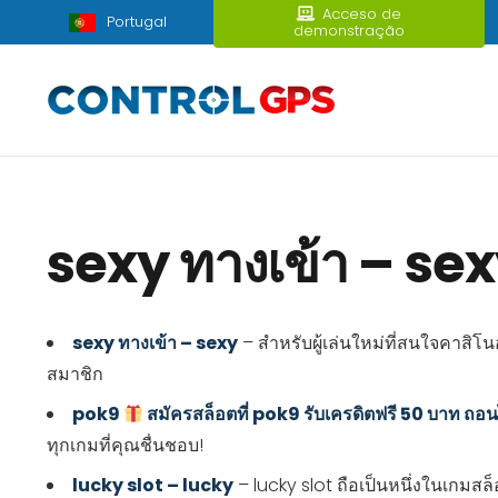
Acceso de
Portugal
demonstração
sexy ทางเข้า – se
sexy ทางเข้า – sexy
– สำหรับผู้เล่นใหม่ที่สนใจคาสิโน
สมาชิก
pok9
สมัครสล็อตที่ pok9 รับเครดิตฟรี 50 บาท ถอน
ทุกเกมที่คุณชื่นชอบ!
lucky slot – lucky
– lucky slot ถือเป็นหนึ่งในเกมสล