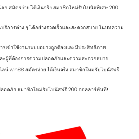
 สมัครง่าย ได้เงินจริง สมาชิกใหม่รับโบนัสพิเศษ 200
นและบริการต่าง ๆ ได้อย่างรวดเร็วและสะดวกสบาย ในบทความ
ธีการเข้าใช้งานระบบอย่างถูกต้องและมีประสิทธิภาพ
ม่และผู้ที่ต้องการความปลอดภัยและความสะดวกสบาย
น์ win88 สมัครง่าย ได้เงินจริง สมาชิกใหม่รับโบนัสฟรี
ลอดภัย สมาชิกใหม่รับโบนัสฟรี 200 ดอลลาร์ทันที!