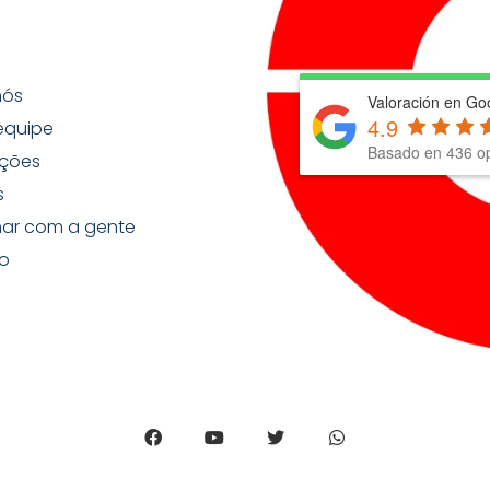
nós
Valoración en Go
4.9
equipe
Basado en
436
op
ções
s
har com a gente
o