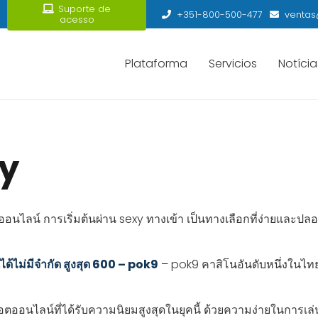
Suporte de
+351-800-500-477
ventas
acesso
Plataforma
Servicios
Notícia
xy
ออนไลน์ การเริ่มต้นผ่าน sexy ทางเข้า เป็นทางเลือกที่ง่ายและปลอ
ได้ไม่มีจำกัด สูงสุด 600 – pok9
– pok9 คาสิโนอันดับหนึ่งในไทย 
็อตออนไลน์ที่ได้รับความนิยมสูงสุดในยุคนี้ ด้วยความง่ายในการเล่