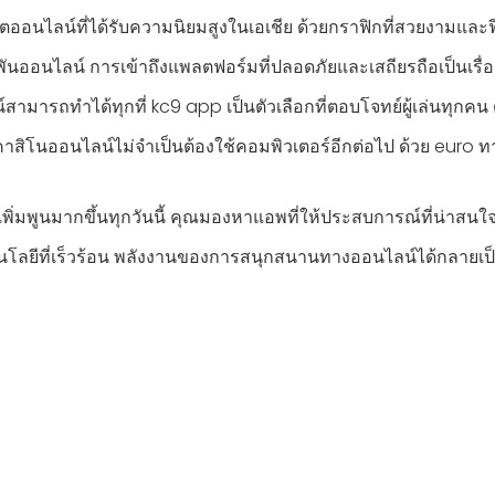
อตออนไลน์ที่ได้รับความนิยมสูงในเอเชีย ด้วยกราฟิกที่สวยงามและ
นออนไลน์ การเข้าถึงแพลตฟอร์มที่ปลอดภัยและเสถียรถือเป็นเรื่
์สามารถทำได้ทุกที่ kc9 app เป็นตัวเลือกที่ตอบโจทย์ผู้เล่นทุกค
งคาสิโนออนไลน์ไม่จำเป็นต้องใช้คอมพิวเตอร์อีกต่อไป ด้วย euro ทา
่มพูนมากขึ้นทุกวันนี้ คุณมองหาแอพที่ให้ประสบการณ์ที่น่าสนใจแ
ลยีที่เร็วร้อน พลังงานของการสนุกสนานทางออนไลน์ได้กลายเป็น