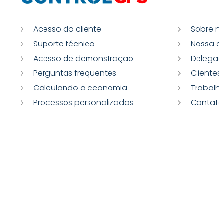
Acesso do cliente
Sobre 
Suporte técnico
Nossa 
Acesso de demonstração
Delega
Perguntas frequentes
Cliente
Calculando a economia
Trabal
Processos personalizados
Contat