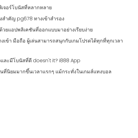
ฟีเจอร์โบนัสที่หลากหลาย
องสำคัญ pg678 ทางเข้าสํารอง
น ด้วยแอปพลิเคชันที่ออกแบบมาอย่างเรียบง่าย
งเข้า มือถือ ผู้เล่นสามารถสนุกกับเกมโปรดได้ทุกที่ทุกเวลา
ละมีโบนัสที่ดี doesn't it? i888 App
ที่นิยมมากขึ้นเวลาแรกๆ แม้กระทั่งในเกมส์แทงบอล