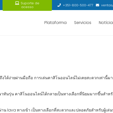
Suporte de
+351-800-500-477
ventas
acesso
Plataforma
Servicios
Notícia
้าถึงได้ง่ายผ่านมือถือ การเล่นคาสิโนออนไลน์ไม่เคยสะดวกเท่านี
นาทันรุ่น คาสิโนออนไลน์ได้กลายเป็นทางเลือกที่นิยมมากขึ้นสำหรั
่าน lava ทางเข้า เป็นทางเลือกที่สะดวกและปลอดภัยสำหรับผู้เล่นทุ