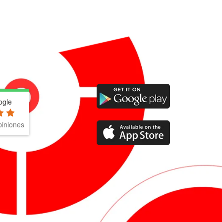
ogle
iniones