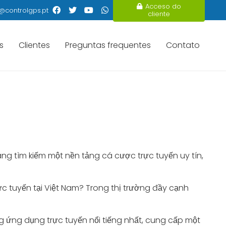
Acceso do
@controlgps.pt
cliente
s
Clientes
Preguntas frequentes
Contato
g tìm kiếm một nền tảng cá cược trực tuyến uy tín,
ực tuyến tại Việt Nam? Trong thị trường đầy cạnh
ng ứng dụng trực tuyến nổi tiếng nhất, cung cấp một