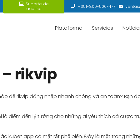
Suporte de
+351-800-500-477
ventas
acesso
Plataforma
Servicios
Notícia
– rikvip
 nào để rikvip đăng nhập nhanh chóng và an toàn? Bạn đan
i là điểm đến lý tưởng cho những ai yêu thích cá cược tr
, các kubet app có mặt rất phổ biến. Đây là một trong nhữ