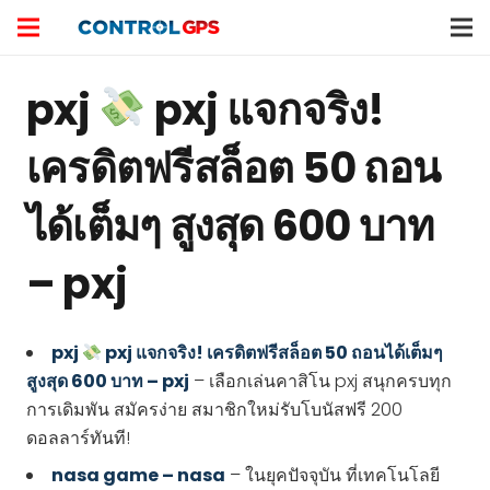
pxj
pxj แจกจริง!
เครดิตฟรีสล็อต 50 ถอน
ได้เต็มๆ สูงสุด 600 บาท
– pxj
pxj
pxj แจกจริง! เครดิตฟรีสล็อต 50 ถอนได้เต็มๆ
สูงสุด 600 บาท – pxj
– เลือกเล่นคาสิโน pxj สนุกครบทุก
การเดิมพัน สมัครง่าย สมาชิกใหม่รับโบนัสฟรี 200
ดอลลาร์ทันที!
nasa game – nasa
– ในยุคปัจจุบัน ที่เทคโนโลยี