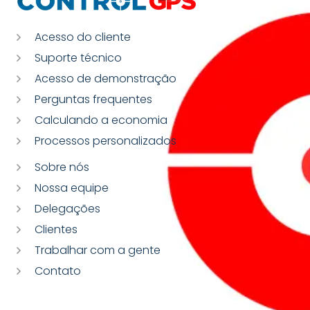
Acesso do cliente
Suporte técnico
Acesso de demonstração
Perguntas frequentes
Calculando a economia
Processos personalizados
Sobre nós
Nossa equipe
Delegações
Clientes
Trabalhar com a gente
Contato