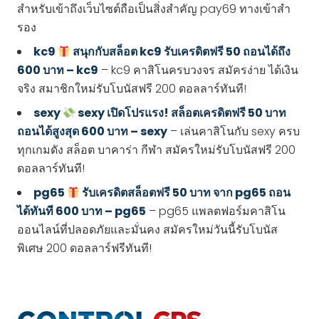
สำหรับเข้าถึงเว็บไซต์ถือเป็นสิ่งสำคัญ pay69 ทางเข้าสํา
รอง
kc9
สนุกกับสล็อต kc9 รับเครดิตฟรี 50 ถอนได้ถึง
600 บาท – kc9
– kc9 คาสิโนครบวงจร สมัครง่าย ได้เงิน
จริง สมาชิกใหม่รับโบนัสฟรี 200 ดอลลาร์ทันที!
sexy
sexy เปิดโปรแรง! สล็อตเครดิตฟรี 50 บาท
ถอนได้สูงสุด 600 บาท – sexy
– เล่นคาสิโนกับ sexy ครบ
ทุกเกมดัง สล็อต บาคาร่า กีฬา สมัครใหม่รับโบนัสฟรี 200
ดอลลาร์ทันที!
pg65
รับเครดิตสล็อตฟรี 50 บาท จาก pg65 ถอน
ได้ทันที 600 บาท – pg65
– pg65 แพลตฟอร์มคาสิโน
ออนไลน์ที่ปลอดภัยและมั่นคง สมัครใหม่วันนี้รับโบนัส
พิเศษ 200 ดอลลาร์ฟรีทันที!