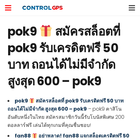
pok9
สมัครสล็อตที่
pok9 รับเครดิตฟรี 50
บาท ถอนได้ไม่มีจำกัด
สูงสุด 600 – pok9
pok9
สมัครสล็อตที่ pok9 รับเครดิตฟรี 50 บาท
ถอนได้ไม่มีจำกัด สูงสุด 600 – pok9
– pok9 คาสิโน
อันดับหนึ่งในไทย สมัครสมาชิกวันนี้รับโบนัสพิเศษ 200
ดอลลาร์ฟรี เล่นได้ทุกเกมที่คุณชื่นชอบ!
fan88
อย่าพลาด! fan88 แจกสล็อตเครดิตฟรี 50