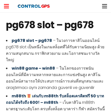
pg678 slot – pg678
pg678 slot – pg678
– ในวงการคาสิโนออนไลน์
pg678 slot เป็นหนึ่งในเกมสล็อตที่ได้รับความนิยมสูง ด้วย
ความสนุกสนาน กราฟิกสวยงาม และโอกาสชนะรางวัล
ใหญ่
win88 game – win88
– ในโลกของการพนัน
ออนไลน์ที่มีความหลากหลายและการแข่งขันสูง คาสิโน
ออนไลน์สามารถให้ประสบการณ์การเล่นที่สนุกสนานและ
araştırmacı aynı zamanda güvenli ve güvenilir
m88th
เล่นกับ m88th รับสล็อตเครดิตฟรี 50 บาท
ถอนได้จริงถึง 600! – m88th
– เว็บคาสิโน m88th
มาตรฐานระดับโลก ครบทั้งสล็อต บาคาร่า กีฬา สมัครวันนี้