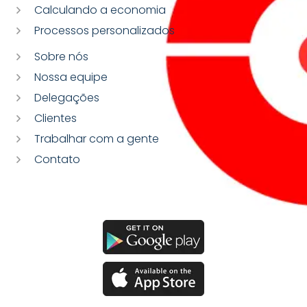
Calculando a economia
Processos personalizados
Sobre nós
Nossa equipe
Delegações
Clientes
Trabalhar com a gente
Contato