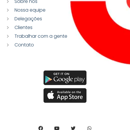
Sobre nós
Nossa equipe
Delegações
Clientes
Trabalhar com a gente
Contato