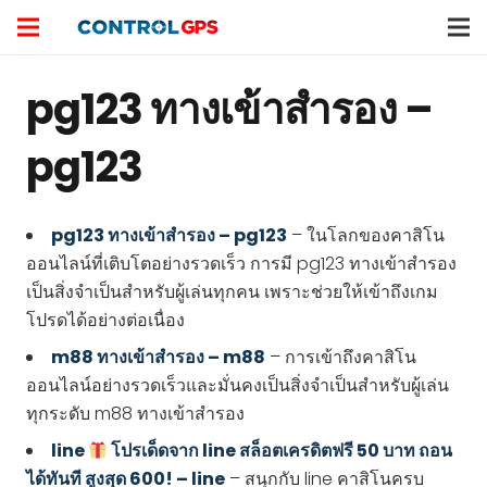
pg123 ทางเข้าสํารอง –
pg123
pg123 ทางเข้าสํารอง – pg123
– ในโลกของคาสิโน
ออนไลน์ที่เติบโตอย่างรวดเร็ว การมี pg123 ทางเข้าสํารอง
เป็นสิ่งจำเป็นสำหรับผู้เล่นทุกคน เพราะช่วยให้เข้าถึงเกม
โปรดได้อย่างต่อเนื่อง
m88 ทางเข้าสํารอง – m88
– การเข้าถึงคาสิโน
ออนไลน์อย่างรวดเร็วและมั่นคงเป็นสิ่งจำเป็นสำหรับผู้เล่น
ทุกระดับ m88 ทางเข้าสํารอง
line
โปรเด็ดจาก line สล็อตเครดิตฟรี 50 บาท ถอน
ได้ทันที สูงสุด 600! – line
– สนุกกับ line คาสิโนครบ