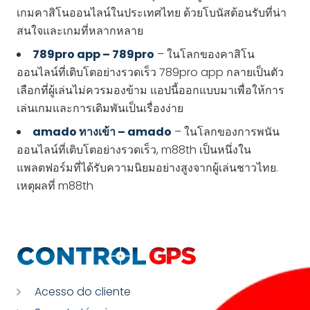
เกมคาสิโนออนไลน์ในประเทศไทย ด้วยโบนัสต้อนรับที่น่า
สนใจและเกมที่หลากหลาย
789pro app – 789pro
– ในโลกของคาสิโน
ออนไลน์ที่เติบโตอย่างรวดเร็ว 789pro app กลายเป็นตัว
เลือกที่ผู้เล่นไม่ควรมองข้าม แอปนี้ออกแบบมาเพื่อให้การ
เล่นเกมและการเดิมพันเป็นเรื่องง่าย
amado ทางเข้า – amado
– ในโลกของการพนัน
ออนไลน์ที่เติบโตอย่างรวดเร็ว, m88th เป็นหนึ่งใน
แพลตฟอร์มที่ได้รับความนิยมอย่างสูงจากผู้เล่นชาวไทย.
เหตุผลที่ m88th
Acesso do cliente