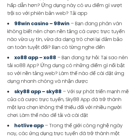
hấp dẫn hơn? Ứng dụng này có ưu điểm gì vượt
trội so với phiên bản web? Tải app
98win casino – 98win
– Bạn đang phân vân
không biết nên chọn nền tảng cá cược trực tuyến
nào vừa uy tín, vừa đa dạng trò chơi lại đảm bảo
an toàn tuyệt đối? Bạn có từng nghe đến
xo88 app – xo88
– Bạn đang tự hỏi: Tại sao nên
tải xo88 App? Ứng dụng có những điểm gì nổi bật
so với nền tảng web? Làm thế nào để cài đặt ứng
dụng nhanh chóng và nhận được
sky88 app – sky88
– Với sự phát triển mạnh mẽ
của cá cược trực tuyến, Sky88 App đã trở thành
một lựa chọn không thể thiếu đối với nhiều người
chơi. Làm thế nào để tải và cài đặt
hotlive app
– Trong thế giới công nghệ ngày
nay, các ứng dụng trực tuyến đã trở thành một