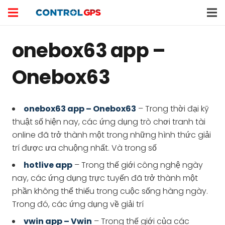
onebox63 app –
Onebox63
onebox63 app – Onebox63
– Trong thời đại kỹ
thuật số hiện nay, các ứng dụng trò chơi tranh tài
online đã trở thành một trong những hình thức giải
trí được ưa chuộng nhất. Và trong số
hotlive app
– Trong thế giới công nghệ ngày
nay, các ứng dụng trực tuyến đã trở thành một
phần không thể thiếu trong cuộc sống hàng ngày.
Trong đó, các ứng dụng về giải trí
vwin app – Vwin
– Trong thế giới của các