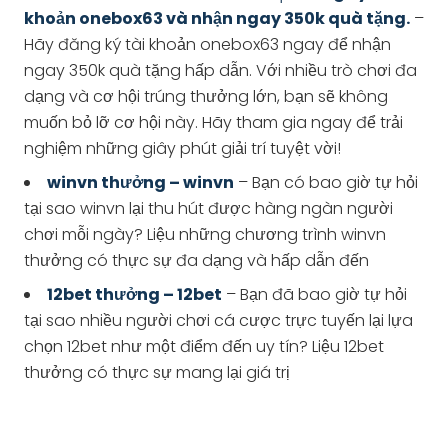
khoản onebox63 và nhận ngay 350k quà tặng.
–
Hãy đăng ký tài khoản onebox63 ngay để nhận
ngay 350k quà tặng hấp dẫn. Với nhiều trò chơi đa
dạng và cơ hội trúng thưởng lớn, bạn sẽ không
muốn bỏ lỡ cơ hội này. Hãy tham gia ngay để trải
nghiệm những giây phút giải trí tuyệt vời!
winvn thưởng – winvn
– Bạn có bao giờ tự hỏi
tại sao winvn lại thu hút được hàng ngàn người
chơi mỗi ngày? Liệu những chương trình winvn
thưởng có thực sự đa dạng và hấp dẫn đến
12bet thưởng – 12bet
– Bạn đã bao giờ tự hỏi
tại sao nhiều người chơi cá cược trực tuyến lại lựa
chọn 12bet như một điểm đến uy tín? Liệu 12bet
thưởng có thực sự mang lại giá trị