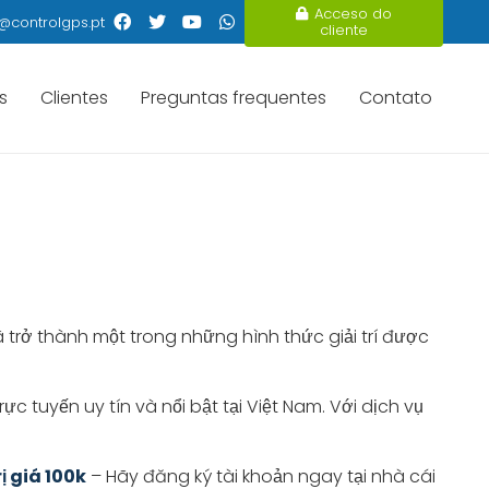
Acceso do
@controlgps.pt
cliente
s
Clientes
Preguntas frequentes
Contato
đã trở thành một trong những hình thức giải trí được
c tuyến uy tín và nổi bật tại Việt Nam. Với dịch vụ
ị giá 100k
– Hãy đăng ký tài khoản ngay tại nhà cái