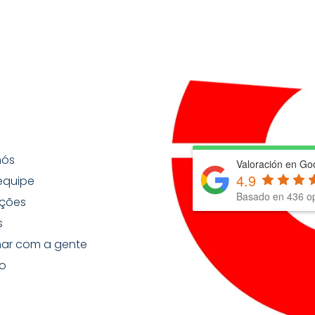
nós
Valoración en Go
4.9
equipe
Basado en
436
op
ções
s
har com a gente
o