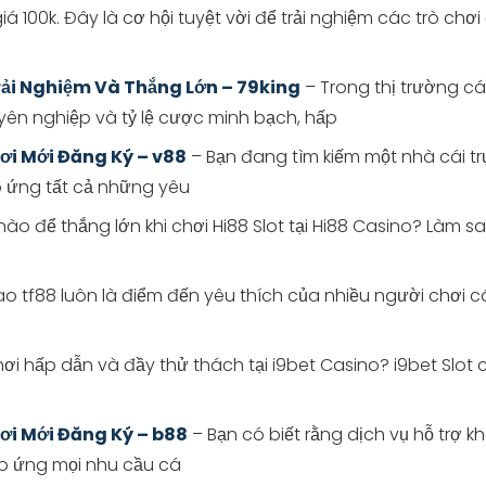
100k. Đây là cơ hội tuyệt vời để trải nghiệm các trò chơi
ải Nghiệm Và Thắng Lớn – 79king
– Trong thị trường cá
yên nghiệp và tỷ lệ cược minh bạch, hấp
ơi Mới Đăng Ký – v88
– Bạn đang tìm kiếm một nhà cái trự
p ứng tất cả những yêu
nào để thắng lớn khi chơi Hi88 Slot tại Hi88 Casino? Làm s
sao tf88 luôn là điểm đến yêu thích của nhiều người chơi
ơi hấp dẫn và đầy thử thách tại i9bet Casino? i9bet Slot 
ơi Mới Đăng Ký – b88
– Bạn có biết rằng dịch vụ hỗ trợ k
áp ứng mọi nhu cầu cá