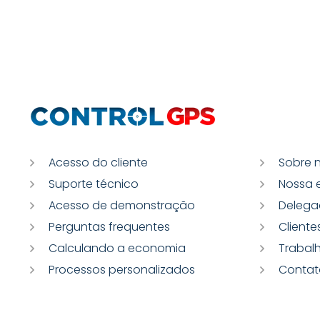
Acesso do cliente
Sobre 
Suporte técnico
Nossa 
Acesso de demonstração
Delega
Perguntas frequentes
Cliente
Calculando a economia
Trabal
Processos personalizados
Contat