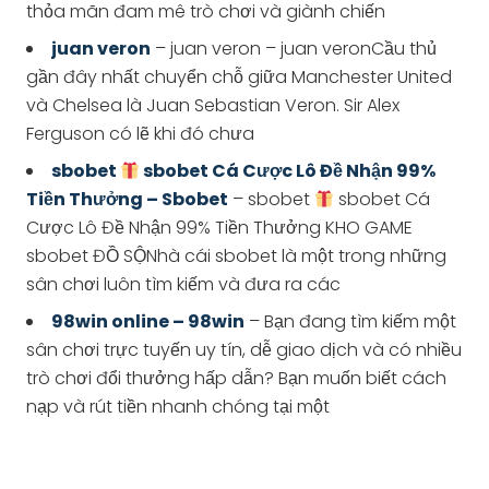
thỏa mãn đam mê trò chơi và giành chiến
juan veron
– juan veron – juan veronCầu thủ
gần đây nhất chuyển chỗ giữa Manchester United
và Chelsea là Juan Sebastian Veron. Sir Alex
Ferguson có lẽ khi đó chưa
sbobet
sbobet Cá Cược Lô Đề Nhận 99%
Tiền Thưởng – Sbobet
– sbobet
sbobet Cá
Cược Lô Đề Nhận 99% Tiền Thưởng KHO GAME
sbobet ĐỒ SỘNhà cái sbobet là một trong những
sân chơi luôn tìm kiếm và đưa ra các
98win online – 98win
– Bạn đang tìm kiếm một
sân chơi trực tuyến uy tín, dễ giao dịch và có nhiều
trò chơi đổi thưởng hấp dẫn? Bạn muốn biết cách
nạp và rút tiền nhanh chóng tại một