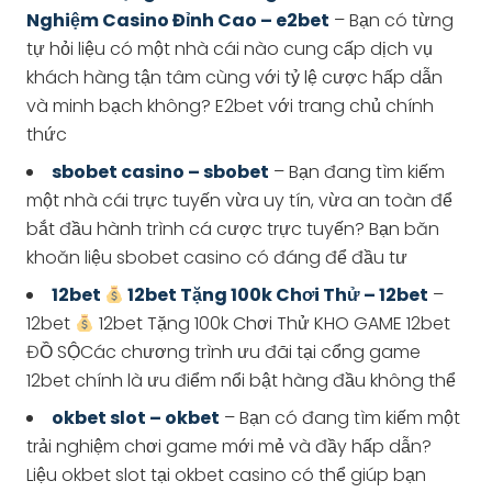
Nghiệm Casino Đỉnh Cao – e2bet
– Bạn có từng
tự hỏi liệu có một nhà cái nào cung cấp dịch vụ
khách hàng tận tâm cùng với tỷ lệ cược hấp dẫn
và minh bạch không? E2bet với trang chủ chính
thức
sbobet casino – sbobet
– Bạn đang tìm kiếm
một nhà cái trực tuyến vừa uy tín, vừa an toàn để
bắt đầu hành trình cá cược trực tuyến? Bạn băn
khoăn liệu sbobet casino có đáng để đầu tư
12bet
12bet Tặng 100k Chơi Thử – 12bet
–
12bet
12bet Tặng 100k Chơi Thử KHO GAME 12bet
ĐỒ SỘCác chương trình ưu đãi tại cổng game
12bet chính là ưu điểm nổi bật hàng đầu không thể
okbet slot – okbet
– Bạn có đang tìm kiếm một
trải nghiệm chơi game mới mẻ và đầy hấp dẫn?
Liệu okbet slot tại okbet casino có thể giúp bạn