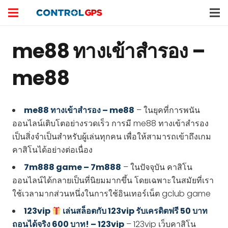
me88 ทางเข้าสํารอง –
me88
me88 ทางเข้าสํารอง – me88
– ในยุคที่การพนัน
ออนไลน์เติบโตอย่างรวดเร็ว การมี me88 ทางเข้าสํารอง
เป็นสิ่งจำเป็นสำหรับผู้เล่นทุกคน เพื่อให้สามารถเข้าถึงเกม
คาสิโนได้อย่างต่อเนื่อง
7m888 game – 7m888
– ในปัจจุบัน คาสิโน
ออนไลน์ได้กลายเป็นที่นิยมมากขึ้น โดยเฉพาะในสมัยที่เรา
ใช้เวลามากส่วนหนึ่งในการใช้อินเทอร์เน็ต gclub game
123vip
เล่นสล็อตกับ 123vip รับเครดิตฟรี 50 บาท
ถอนได้จริง 600 บาท! – 123vip
– 123vip เว็บคาสิโน