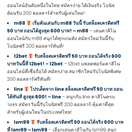
ออนไลน์อันดับหนึ่งในไทย สมัครง่าย ได้เงินจริง โบนัส
ต้อนรับ 200 ดอลลาร์สำหรับผู้เล่นใหม่!
m88
เริ่มต้นเล่นกับ m88 วันนี้ รับสล็อตเครดิตฟรี
50 บาท ถอนได้สูงสุด 600 บาท! – m88
– เล่นคาสิโน
ออนไลน์กับ m88 สนุกได้ทุกเกมดัง สมัครใหม่วันนี้รับ
โบนัสฟรี 200 ดอลลาร์ทันที!
12bet
รับสล็อตเครดิตฟรี 50 บาท ถอนได้จริง 600
บาทวันนี้ที่ 12bet! – 12bet
– 12bet แพลตฟอร์มคาสิโน
ออนไลน์ที่เชื่อถือได้ สมัครง่าย สมาชิกใหม่รับโบนัสพิเศษ
200 ดอลลาร์ฟรีทันที!
line
โปรเด็ดจาก line สล็อตเครดิตฟรี 50 บาท ถอน
ได้ทันที สูงสุด 600! – line
– สนุกกับ line คาสิโนครบ
วงจร สมัครวันนี้รับโบนัสฟรี 200 ดอลลาร์ คุ้มค่าที่สุด
สำหรับผู้เล่นใหม่ในประเทศไทย!
lsm99
รับสล็อตเครดิตฟรี 50 ถอนได้จริง 600 บาท
ที่ lsm99 – lsm99
– เลือกเล่นคาสิโนกับ lsm99 สนุก