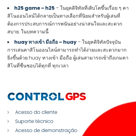
h25 game – h25
– ในยุคดิจิทัลที่เติบโตขึ้นเรื่อย ๆ คา
สิโนออนไลน์ได้กลายเป็นทางเลือกที่นิยมสำหรับผู้เล่นที่
ต้องการประสบการณ์การพนันอย่างน่าสนใจและสะดวก
สบาย. ในบทความนี้
huay ทางเข้า มือถือ – huay
– ในยุคดิจิทัลปัจจุบัน
การเล่นคาสิโนออนไลน์สามารถทำได้ง่ายและสะดวกมาก
ยิ่งขึ้นด้วย huay ทางเข้า มือถือ ผู้เล่นสามารถเข้าถึงเกมคา
สิโนที่ชื่นชอบได้ทุกที่ ทุกเวลา
Acesso do cliente
Suporte técnico
Acesso de demonstração