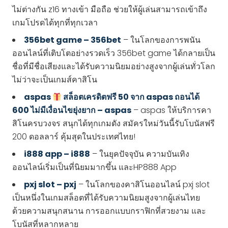
ไม่ต่างกัน z16 ทางเข้า มือถือ ช่วยให้ผู้เล่นสามารถเข้าถึง
เกมโปรดได้ทุกที่ทุกเวลา
356bet game – 356bet
– ในโลกของการพนัน
ออนไลน์ที่เติบโตอย่างรวดเร็ว 356bet game ได้กลายเป็น
ชื่อที่มีชื่อเสียงและได้รับความนิยมอย่างสูงจากผู้เล่นทั่วโลก
ไม่ว่าจะเป็นเกมส์คาสิโน
aspas
สล็อตเครดิตฟรี 50 จาก aspas ถอนได้
600 ไม่มีเงื่อนไขยุ่งยาก – aspas
– aspas ให้บริการคา
สิโนครบวงจร สนุกได้ทุกเกมดัง สมัครใหม่วันนี้รับโบนัสฟรี
200 ดอลลาร์ คุ้มสุดในประเทศไทย!
i888 app – i888
– ในยุคปัจจุบัน ความบันเทิง
ออนไลน์เริ่มเป็นที่นิยมมากขึ้น และHP888 App
pxj slot – pxj
– ในโลกของคาสิโนออนไลน์ pxj slot
เป็นหนึ่งในเกมสล็อตที่ได้รับความนิยมสูงจากผู้เล่นไทย
ด้วยความสนุกสนาน การออกแบบกราฟิกที่สวยงาม และ
โบนัสที่หลากหลาย