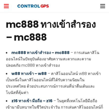
mc888 ทางเข้าสํารอง
– mc888
mc888 ทางเข้าสํารอง – mc888
– การเล่นคาสิโน
ออนไลน์ในปัจจุบันต้องอาศัยความสะดวกและความ
ปลอดภัย mc888 ทางเข้าสํารอง
w88 ทางเข้า – w88
– คาสิโนออนไลน์ w88 ทางเข้า
เป็นหนึ่งในคาสิโนออนไลน์ที่ได้รับความนิยมใน
ประเทศไทย ด้วยประสบการณ์การเล่นที่น่าตื่นเต้นและ
โบนัสที่คุ้มค่า
z16 ทางเข้า มือถือ – z16
– ในยุคที่เทคโนโลยีมือถือ
เข้ามามีบทบาทในชีวิตประจำวัน การเล่นคาสิโนออนไลน์ก็