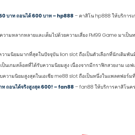
ี 50 บาท ถอนได้ 600 บาท – hp888
– คาสิโน hp888 ให้บริการเ
ความหลากหลายและเต็มไปด้วยความเสี่ยง FM99 Game มาเป็นทาง
ามนิยมมากที่สุดในปัจจุบัน lion slot ถือเป็นตัวเลือกที่นักเดิมพั
เป็นเกมสล็อตที่ได้รับความนิยมสูง เนื่องจากมีกราฟิกสวยงาม เอ
รับความนิยมสูงสุดในเอเชีย me88 slot ถือเป็นหนึ่งในแพลตฟอร์มที่เ
ท ถอนได้จริงสูงสุด 600! – fan88
– fan88 ให้บริการคาสิโนครบ