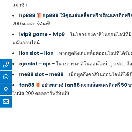
สมาชิก
hp888
hp888 ให้คุณเล่นสล็อตฟรี พร้อมเครดิตฟร
200 ดอลลาร์ทันที!
ivip9 game – ivip9
– ในโลกของคาสิโนออนไลน์ที่มี
พนันออนไลน์
lion slot – lion
– หากพูดถึงเกมสล็อตออนไลน์ที่ได้รับคว
ojo slot – ojo
– ในวงการคาสิโนออนไลน์ ojo slot ถือ
me88 slot – me88
– เมื่อพูดถึงคาสิโนออนไลน์ที่ได้
fan88
อย่าพลาด! fan88 แจกสล็อตเครดิตฟรี 50 บา
โบนัส 200 ดอลลาร์ฟรีทันที!