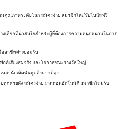
กมคุณภาพระดับโลก สมัครง่าย สมาชิกใหม่รับโบนัสฟรี
เลือกที่น่าสนใจสำหรับผู้ที่ต้องการความสนุกสนานในการ
นมืออาชีพต่างยอมรับ
ฟเฟกต์เสียงสมจริง และโอกาสชนะรางวัลใหญ่
หล่านักเดิมพันพูดถึงมากที่สุด
ทุกค่ายดัง สมัครง่าย ฝากถอนอัตโนมัติ สมาชิกใหม่รับ