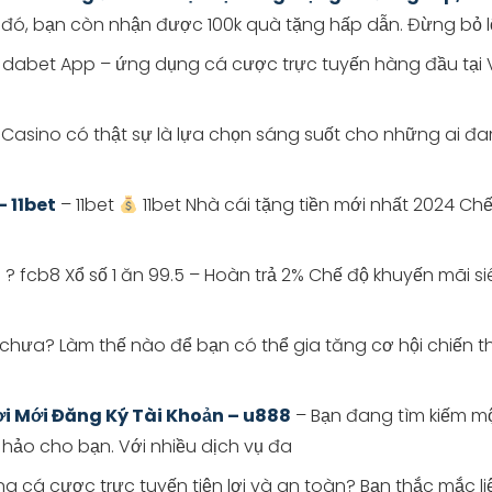
 đó, bạn còn nhận được 100k quà tặng hấp dẫn. Đừng bỏ lỡ
 dabet App – ứng dụng cá cược trực tuyến hàng đầu tại V
N Casino có thật sự là lựa chọn sáng suốt cho những ai đ
– 11bet
– 11bet
11bet Nhà cái tặng tiền mới nhất 2024 Chế
 ? fcb8 Xổ số 1 ăn 99.5 – Hoàn trả 2% Chế độ khuyến mãi s
chưa? Làm thế nào để bạn có thể gia tăng cơ hội chiến th
i Mới Đăng Ký Tài Khoản – u888
– Bạn đang tìm kiếm một
 hảo cho bạn. Với nhiều dịch vụ đa
 cá cược trực tuyến tiện lợi và an toàn? Bạn thắc mắc liệ