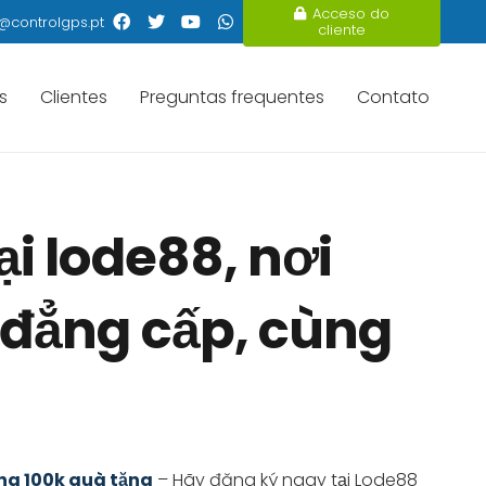
Acceso do
@controlgps.pt
cliente
s
Clientes
Preguntas frequentes
Contato
i lode88, nơi
 đẳng cấp, cùng
ng 100k quà tặng
– Hãy đăng ký ngay tại Lode88