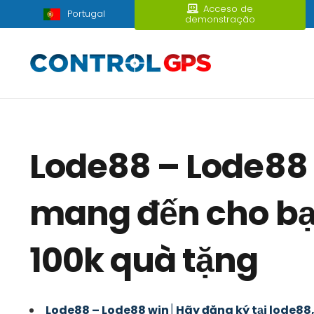
Acceso de
Portugal
demonstração
Lode88 – Lode88 
mang đến cho bạn
100k quà tặng
Lode88 – Lode88 win│Hãy đăng ký tại lode88,