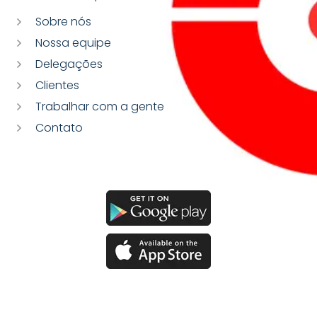
Sobre nós
Nossa equipe
Delegações
Clientes
Trabalhar com a gente
Contato