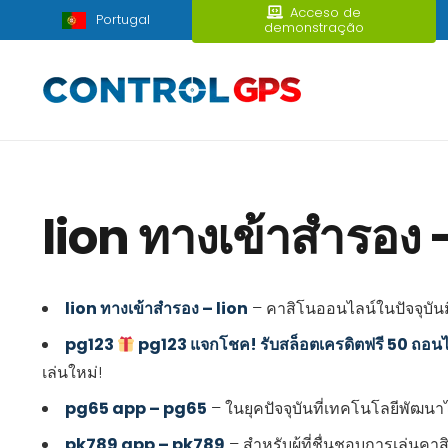
Acceso de
Portugal
demonstração
lion ทางเข้าสํารอง 
lion ทางเข้าสํารอง – lion
– คาสิโนออนไลน์ในปัจจุบันมี
pg123
pg123 แจกโชค! รับสล็อตเครดิตฟรี 50 ถอนไ
เล่นใหม่!
pg65 app – pg65
– ในยุคปัจจุบันที่เทคโนโลยีพัฒน
pk789 app – pk789
– สำหรับผู้ที่ชื่นชอบการเล่นคา