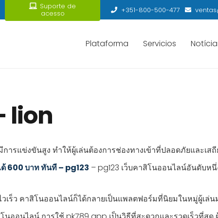
Suporte de
+351-800-500-477
ventas
acesso
Plataforma
Servicios
Notícia
– lion
การแข่งขันสูง ทำให้ผู้เล่นต้องการช่องทางเข้าที่ปลอดภัยและเสถี
ด้ 600 บาท ทันที – pg123
– pg123 เว็บคาสิโนออนไลน์อันดับหนึ่ง
าไวเร็ว คาสิโนออนไลน์ก็ได้กลายเป็นแพลตฟอร์มที่นิยมในหมู่ผู้เ
สิโนออนไลน์ การใช้ pk789 app เป็นวิธีที่สะดวกและรวดเร็วที่สุ