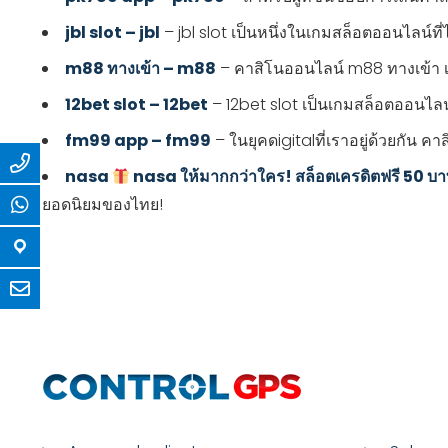
jbl slot – jbl
– jbl slot เป็นหนึ่งในเกมสล็อตออนไลน์ท
m88 ทางเข้า – m88
– คาสิโนออนไลน์ m88 ทางเข้า เป
12bet slot – 12bet
– 12bet slot เป็นเกมสล็อตออนไลน
fm99 app – fm99
– ในยุคดigitalที่เราอยู่ด้วยกัน 
nasa
nasa ให้มากกว่าใคร! สล็อตเครดิตฟรี 50 บา
ยอดนิยมของไทย!