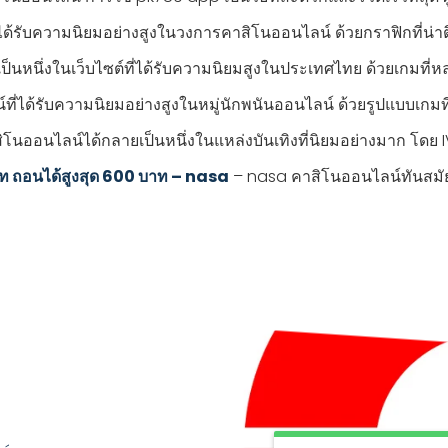
ี่ได้รับความนิยมอย่างสูงในวงการคาสิโนออนไลน์ ด้วยกราฟิกที่น่
็นหนึ่งในเว็บไซต์ที่ได้รับความนิยมสูงในประเทศไทย ด้วยเกมที่
์ที่ได้รับความนิยมอย่างสูงในหมู่นักพนันออนไลน์ ด้วยรูปแบบเก
คาสิโนออนไลน์ได้กลายเป็นหนึ่งในแหล่งบันเทิงที่นิยมอย่างมาก โดย
ท ถอนได้สูงสุด 600 บาท – nasa
– nasa คาสิโนออนไลน์ทันสมัย 