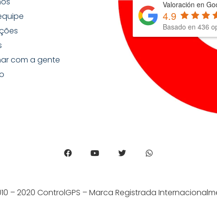
nós
Valoración en Go
4.9
equipe
Basado en
436
op
ções
s
har com a gente
o
010 – 2020 ControlGPS – Marca Registrada Internacionalm