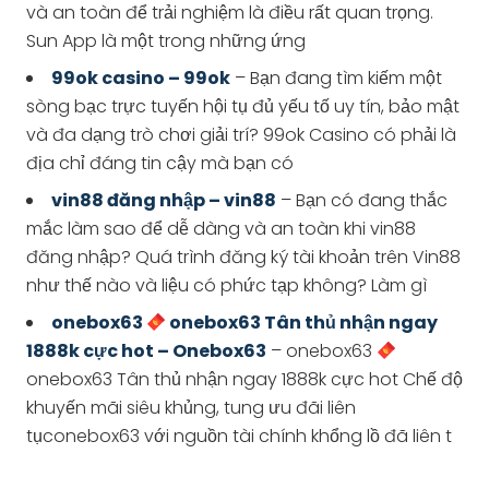
và an toàn để trải nghiệm là điều rất quan trọng.
Sun App là một trong những ứng
99ok casino – 99ok
– Bạn đang tìm kiếm một
sòng bạc trực tuyến hội tụ đủ yếu tố uy tín, bảo mật
và đa dạng trò chơi giải trí? 99ok Casino có phải là
địa chỉ đáng tin cậy mà bạn có
vin88 đăng nhập – vin88
– Bạn có đang thắc
mắc làm sao để dễ dàng và an toàn khi vin88
đăng nhập? Quá trình đăng ký tài khoản trên Vin88
như thế nào và liệu có phức tạp không? Làm gì
onebox63
onebox63 Tân thủ nhận ngay
1888k cực hot – Onebox63
– onebox63
onebox63 Tân thủ nhận ngay 1888k cực hot Chế độ
khuyến mãi siêu khủng, tung ưu đãi liên
tụconebox63 với nguồn tài chính khổng lồ đã liên t