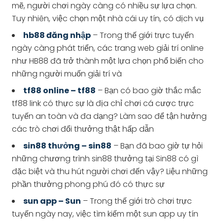
mẽ, người chơi ngày càng có nhiều sự lựa chọn.
Tuy nhiên, việc chọn một nhà cái uy tín, có dịch vụ
hb88 đăng nhập
– Trong thế giới trực tuyến
ngày càng phát triển, các trang web giải trí online
như HB88 đã trở thành một lựa chọn phổ biến cho
những người muốn giải trí và
tf88 online – tf88
– Bạn có bao giờ thắc mắc
tf88 link có thực sự là địa chỉ chơi cá cược trực
tuyến an toàn và đa dạng? Làm sao để tận hưởng
các trò chơi đổi thưởng thật hấp dẫn
sin88 thưởng – sin88
– Bạn đã bao giờ tự hỏi
những chương trình sin88 thưởng tại Sin88 có gì
đặc biệt và thu hút người chơi đến vậy? Liệu những
phần thưởng phong phú đó có thực sự
sun app – Sun
– Trong thế giới trò chơi trực
tuyến ngày nay, việc tìm kiếm một sun app uy tín