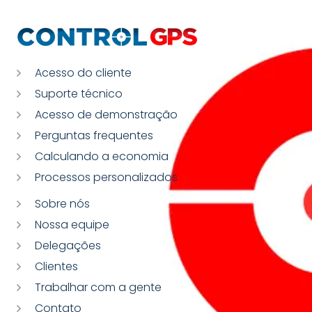
Acesso do cliente
Suporte técnico
Acesso de demonstração
Perguntas frequentes
Calculando a economia
Processos personalizados
Sobre nós
Nossa equipe
Delegações
Clientes
Trabalhar com a gente
Contato