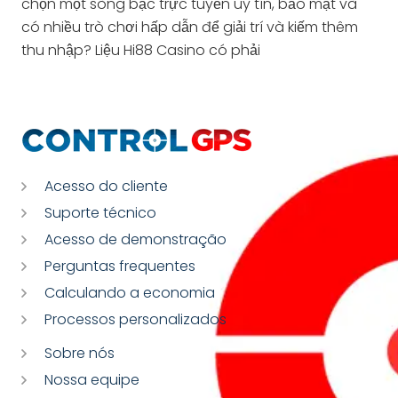
chọn một sòng bạc trực tuyến uy tín, bảo mật và
có nhiều trò chơi hấp dẫn để giải trí và kiếm thêm
thu nhập? Liệu Hi88 Casino có phải
Acesso do cliente
Suporte técnico
Acesso de demonstração
Perguntas frequentes
Calculando a economia
Processos personalizados
Sobre nós
Nossa equipe