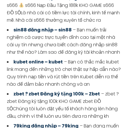
s666
s666 Nạp Đầu Tặng 188k KHO GAME s666
ĐỒ SỘLà nhà cái có tiềm lực tài chính, kinh tế mạnh
mẽ. Nhà cái s666 thường xuyên tổ chức ra
sin88 đăng nhập – sin88
– Bạn muốn trải
nghiệm cá cược trực tuyến đỉnh cao tại một nhà
cái uy tín nhưng chưa biết cách đăng nhập sin88
như thế nào? Làm sao để đăng ký tài khoản nhanh
kubet online – kubet
– Bạn có thắc mắc kubet
link mang đến những trò chơi thật sự hấp dẫn nào?
Quy trình nạp tiền và rút tiền trên Kubet diễn ra thế
nào để đảm bảo nhanh chóng và an
zbet ? zbet Đăng ký tặng 100k – Zbet
– zbet ?
zbet Đăng ký tặng 100k KHO GAME zbet ĐỒ
SỘChúng tôi luôn đặt yếu tố khách hàng lên hàng
đầu, chính vì thế luôn ưu tiên đưa ra những kh
79king đăng nhập – 79king
– Bạn đang muốn