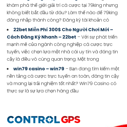
khám phá thế giới giải trí cá cược tại 79king nhưng
không biết bắt đầu từ đâu? Làm thế nào để 79king
đăng nhập thành công? Đăng ký tài khoản có
22bet Miễn Phí 300$ Cho Người Chơi Mới –
Cách Đăng Ký Nhanh – 22bet
– Với sự phát triển
mạnh mẽ của ngành công nghiệp cá cược trực
tuyến, việc chọn lựa một nhà cái uy tín và đáng tin
cậy là điều vô cùng quan trọng. Một trong
win79 casino – win79
– Bạn đang tìm kiếm một
nền tảng cá cược trực tuyến an toàn, đáng tin cậy
và mang lại trải nghiệm tốt nhất? Win79 Casino có
thực sự là sự lựa chọn hàng đầu