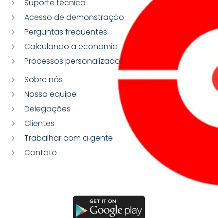
Suporte técnico
Acesso de demonstração
Perguntas frequentes
Calculando a economia
Processos personalizados
Sobre nós
Nossa equipe
Delegações
Clientes
Trabalhar com a gente
Contato