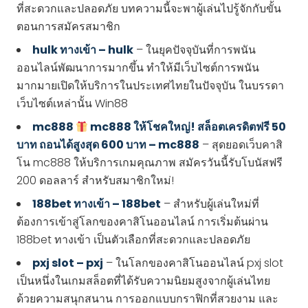
ที่สะดวกและปลอดภัย บทความนี้จะพาผู้เล่นไปรู้จักกับขั้น
ตอนการสมัครสมาชิก
hulk ทางเข้า – hulk
– ในยุคปัจจุบันที่การพนัน
ออนไลน์พัฒนาการมากขึ้น ทำให้มีเว็บไซต์การพนัน
มากมายเปิดให้บริการในประเทศไทยในปัจจุบัน ในบรรดา
เว็บไซต์เหล่านั้น Win88
mc888
mc888 ให้โชคใหญ่! สล็อตเครดิตฟรี 50
บาท ถอนได้สูงสุด 600 บาท – mc888
– สุดยอดเว็บคาสิ
โน mc888 ให้บริการเกมคุณภาพ สมัครวันนี้รับโบนัสฟรี
200 ดอลลาร์ สำหรับสมาชิกใหม่!
188bet ทางเข้า – 188bet
– สำหรับผู้เล่นใหม่ที่
ต้องการเข้าสู่โลกของคาสิโนออนไลน์ การเริ่มต้นผ่าน
188bet ทางเข้า เป็นตัวเลือกที่สะดวกและปลอดภัย
pxj slot – pxj
– ในโลกของคาสิโนออนไลน์ pxj slot
เป็นหนึ่งในเกมสล็อตที่ได้รับความนิยมสูงจากผู้เล่นไทย
ด้วยความสนุกสนาน การออกแบบกราฟิกที่สวยงาม และ