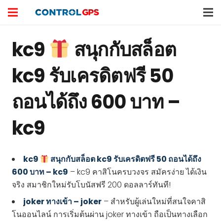
kc9
สนุกกับสล็อต
kc9 รับเครดิตฟรี 50
ถอนได้ถึง 600 บาท –
kc9
kc9
สนุกกับสล็อต kc9 รับเครดิตฟรี 50 ถอนได้ถึง
600 บาท – kc9
– kc9 คาสิโนครบวงจร สมัครง่าย ได้เงิน
จริง สมาชิกใหม่รับโบนัสฟรี 200 ดอลลาร์ทันที!
joker ทางเข้า – joker
– สำหรับผู้เล่นใหม่ที่สนใจคาสิ
โนออนไลน์ การเริ่มต้นผ่าน joker ทางเข้า ถือเป็นทางเลือก