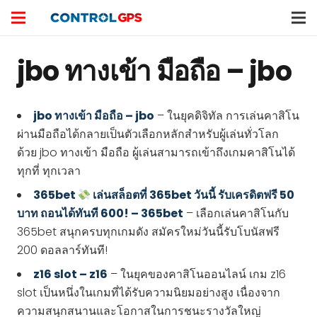
jbo ทางเข้า มือถือ – jbo
jbo ทางเข้า มือถือ – jbo
– ในยุคดิจิทัล การเล่นคาสิโน
ผ่านมือถือได้กลายเป็นตัวเลือกหลักสำหรับผู้เล่นทั่วโลก
ด้วย jbo ทางเข้า มือถือ ผู้เล่นสามารถเข้าถึงเกมคาสิโนได้
ทุกที่ ทุกเวลา
365bet
เล่นสล็อตที่ 365bet วันนี้ รับเครดิตฟรี 50
บาท ถอนได้ทันที 600! – 365bet
– เลือกเล่นคาสิโนกับ
365bet สนุกครบทุกเกมดัง สมัครใหม่วันนี้รับโบนัสฟรี
200 ดอลลาร์ทันที!
z16 slot – z16
– ในยุคของคาสิโนออนไลน์ เกม z16
slot เป็นหนึ่งในเกมที่ได้รับความนิยมอย่างสูง เนื่องจาก
ความสนุกสนานและโอกาสในการชนะรางวัลใหญ่