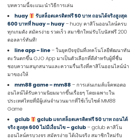
บทความนี้จะแนะนำวิธีการเล่น
huay
รับสล็อตเครดิตฟรี 50 บาท ถอนได้จริงสูงสุด
600 บาทที่ huay – huay
– huay คาสิโนออนไลน์ครบ
ทุกเกมดัง สมัครง่าย รวดเร็ว สมาชิกใหม่รับโบนัสฟรี 200
ดอลลาร์ทันที!
line app – line
– ในยุคปัจจุบันที่เทคโนโลยีพัฒนาทัน
ตะวันตกขึ้น OJO App มาเป็นตัวเลือกที่ดีสำหรับผู้ที่ชื่น
ชอบความสนุกสนานและความรื่นเริงที่คาสิโนออนไลน์นำ
มาของให้
mm88 game – mm88
– การเล่นเกมส์แจ็คพอตอ
อนไลน์ได้รับความนิยมมากขึ้นเรื่อยๆ โดยเฉพาะใน
ประเทศไทยที่มีผู้เล่นจำนวนมากที่ใช้เว็บไซต์ MM88
Game
gclub
gclub แจกสล็อตเครดิตฟรี 50 บาท ถอนได้
จริง สูงสุด 600 ไม่มีเงื่อนไข – gclub
– gclub คาสิโน
ออนไลน์ครบวงจร สมัครง่าย ได้เงินจริง สมาชิกใหม่รับ