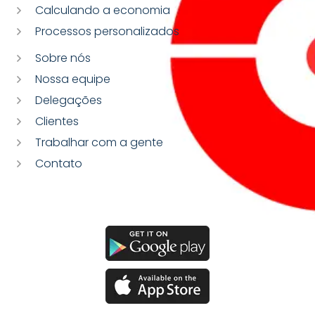
Calculando a economia
Processos personalizados
Sobre nós
Nossa equipe
Delegações
Clientes
Trabalhar com a gente
Contato