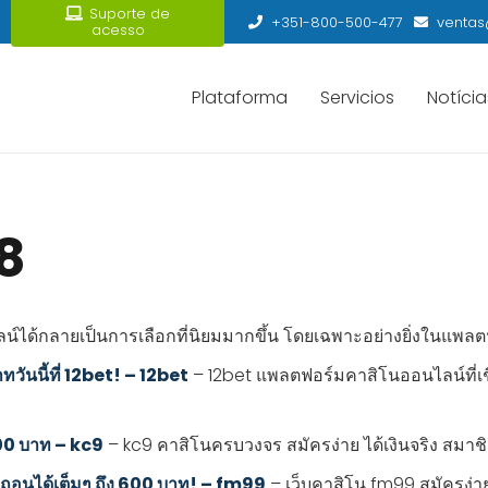
Suporte de
+351-800-500-477
ventas
acesso
Plataforma
Servicios
Notícia
8
ลน์ได้กลายเป็นการเลือกที่นิยมมากขึ้น โดยเฉพาะอย่างยิ่งในแพ
วันนี้ที่ 12bet! – 12bet
– 12bet แพลตฟอร์มคาสิโนออนไลน์ที่เชื
600 บาท – kc9
– kc9 คาสิโนครบวงจร สมัครง่าย ได้เงินจริง สมาชิ
 ถอนได้เต็มๆ ถึง 600 บาท! – fm99
– เว็บคาสิโน fm99 สมัครง่า