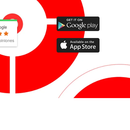
ogle
iniones