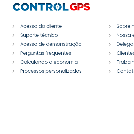
Acesso do cliente
Sobre 
Suporte técnico
Nossa 
Acesso de demonstração
Delega
Perguntas frequentes
Cliente
Calculando a economia
Trabal
Processos personalizados
Contat