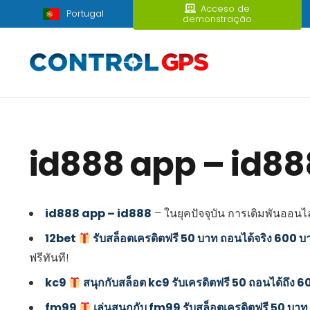
Acceso de
Portugal
demonstração
id888 app – id88
id888 app – id888
– ในยุคปัจจุบัน การเดิมพันออนไ
12bet
รับสล็อตเครดิตฟรี 50 บาท ถอนได้จริง 600 บาท
ฟรีทันที!
kc9
สนุกกับสล็อต kc9 รับเครดิตฟรี 50 ถอนได้ถึง 
fm99
เล่นสนุกกับ fm99 รับสล็อตเครดิตฟรี 50 บาท