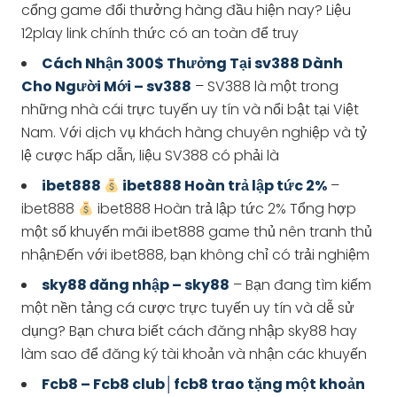
cổng game đổi thưởng hàng đầu hiện nay? Liệu
12play link chính thức có an toàn để truy
Cách Nhận 300$ Thưởng Tại sv388 Dành
Cho Người Mới – sv388
– SV388 là một trong
những nhà cái trực tuyến uy tín và nổi bật tại Việt
Nam. Với dịch vụ khách hàng chuyên nghiệp và tỷ
lệ cược hấp dẫn, liệu SV388 có phải là
ibet888
ibet888 Hoàn trả lập tức 2%
–
ibet888
ibet888 Hoàn trả lập tức 2% Tổng hợp
một số khuyến mãi ibet888 game thủ nên tranh thủ
nhậnĐến với ibet888, bạn không chỉ có trải nghiệm
sky88 đăng nhập – sky88
– Bạn đang tìm kiếm
một nền tảng cá cược trực tuyến uy tín và dễ sử
dụng? Bạn chưa biết cách đăng nhập sky88 hay
làm sao để đăng ký tài khoản và nhận các khuyến
Fcb8 – Fcb8 club│fcb8 trao tặng một khoản