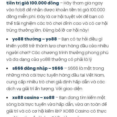
tiền trị giá 100.000 đồng
– Hãy tham gia ngay
vào fcb8 để nhận được khoản tiền trị giá 100.000
đồng miễn phí. Đây là cơ hội tuyệt vời để bạn có
thể trải nghiệm các trò chơi đỉnh cao và có cơ hội
trúng thưởng lớn. Đừng bỏ lỡ cơ hội này!
yo88 thưởng – yo88
– Bạn có tự hỏi điều gì
khiến yo88 trở thành lựa chọn hàng đầu của nhiều
người chơi? Các chương trình thưởng phong phú
và đa dạng của yo88 thưởng có phải là lý
s666 đăng nhập – S666
– S666 là một trong
những nhà cái trực tuyến hàng đầu tại Việt Nam,
cung cấp nhiều trò chơi giả định hấp dẫn và các
dịch vụ giải trí ấn tượng. Với giao diện
xo88 casino – xo88
– Bạn đang tìm kiếm một
sòng bài trực tuyến vừa hấp dẫn, vừa an toàn để
giải trí và có cơ hội kiếm lời? XO88 Casino có thực