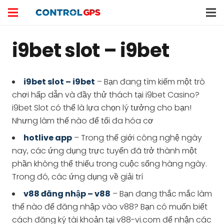
i9bet slot – i9bet
i9bet slot – i9bet
– Bạn đang tìm kiếm một trò
chơi hấp dẫn và đầy thử thách tại i9bet Casino?
i9bet Slot có thể là lựa chọn lý tưởng cho bạn!
Nhưng làm thế nào để tối đa hóa cơ
hotlive app
– Trong thế giới công nghệ ngày
nay, các ứng dụng trực tuyến đã trở thành một
phần không thể thiếu trong cuộc sống hàng ngày.
Trong đó, các ứng dụng về giải trí
v88 đăng nhập – v88
– Bạn đang thắc mắc làm
thế nào để đăng nhập vào v88? Bạn có muốn biết
cách đăng ký tài khoản tại v88-vi.com để nhận các