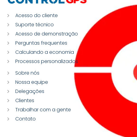
Acesso do cliente
Suporte técnico
Acesso de demonstração
Perguntas frequentes
Calculando a economia
Processos personalizados
Sobre nós
Nossa equipe
Delegações
Clientes
Trabalhar com a gente
Contato