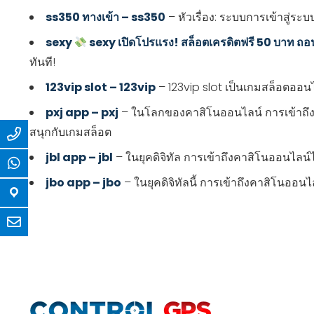
ss350 ทางเข้า – ss350
– หัวเรื่อง: ระบบการเข้าสู่ระ
sexy
sexy เปิดโปรแรง! สล็อตเครดิตฟรี 50 บาท ถอ
ทันที!
123vip slot – 123vip
– 123vip slot เป็นเกมสล็อตออน
pxj app – pxj
– ในโลกของคาสิโนออนไลน์ การเข้าถึงเก
สนุกกับเกมสล็อต
jbl app – jbl
– ในยุคดิจิทัล การเข้าถึงคาสิโนออนไลน์ไ
jbo app – jbo
– ในยุคดิจิทัลนี้ การเข้าถึงคาสิโนออน