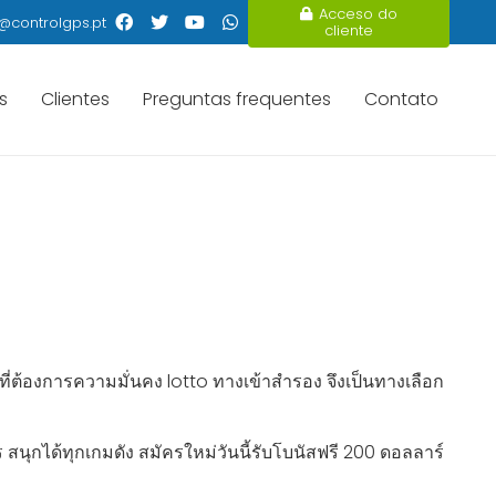
Acceso do
@controlgps.pt
cliente
s
Clientes
Preguntas frequentes
Contato
ที่ต้องการความมั่นคง lotto ทางเข้าสํารอง จึงเป็นทางเลือก
นุกได้ทุกเกมดัง สมัครใหม่วันนี้รับโบนัสฟรี 200 ดอลลาร์