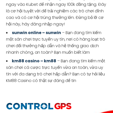
ngay vào Kubet để nhận ngay 100k đồng tặng. Đây
là cơ hội tuyệt vời để trải nghiệm các trò chơi đỉnh
cao và có cơ hội trúng thưởng lớn. Đừng bỏ lỡ cơ
hội này, hãy đăng nhập ngay!
sunwin online – sunwin
– Bạn đang tìm kiếm
một sân chơi trực tuyến uy tín, nơi có hàng loạt trò
chơi đổi thưởng hấp dẫn và hệ thống giao dịch
nhanh chóng, an toàn? Bạn muốn biết làm
km88 casino – km88
– Bạn đang tìm kiếm một
sân chơi cá cược trực tuyến vừa an toàn, vừa uy
tín với đa dạng trò chơi hấp dẫn? Bạn có tự hỏi liệu
KM88 Casino có thật sự đáng để tin