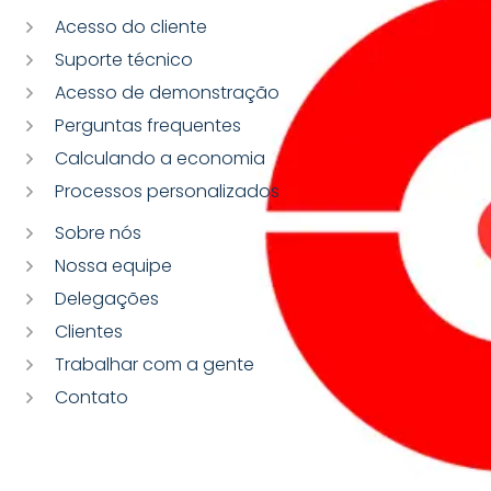
Acesso do cliente
Suporte técnico
Acesso de demonstração
Perguntas frequentes
Calculando a economia
Processos personalizados
Sobre nós
Nossa equipe
Delegações
Clientes
Trabalhar com a gente
Contato