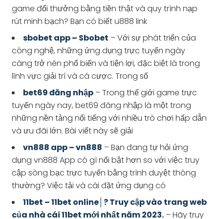
game đổi thưởng bằng tiền thật và quy trình nạp
rút minh bạch? Bạn có biết u888 link
sbobet app – Sbobet
– Với sự phát triển của
công nghệ, những ứng dụng trực tuyến ngày
càng trở nên phổ biến và tiện lợi, đặc biệt là trong
lĩnh vực giải trí và cá cược. Trong số
bet69 đăng nhập
– Trong thế giới game trực
tuyến ngày nay, bet69 đăng nhập là một trong
những nền tảng nổi tiếng với nhiều trò chơi hấp dẫn
và ưu đãi lớn. Bài viết này sẽ giải
vn888 app – vn888
– Bạn đang tự hỏi ứng
dụng vn888 App có gì nổi bật hơn so với việc truy
cập sòng bạc trực tuyến bằng trình duyệt thông
thường? Việc tải và cài đặt ứng dụng có
11bet – 11bet online│? Truy cập vào trang web
của nhà cái 11bet mới nhất năm 2023.
– Hãy truy