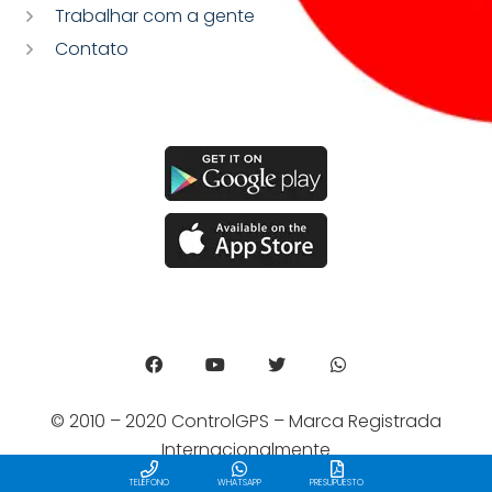
Trabalhar com a gente
Contato
© 2010 – 2020 ControlGPS – Marca Registrada
Internacionalmente
TELÉFONO
WHATSAPP
PRESUPUESTO