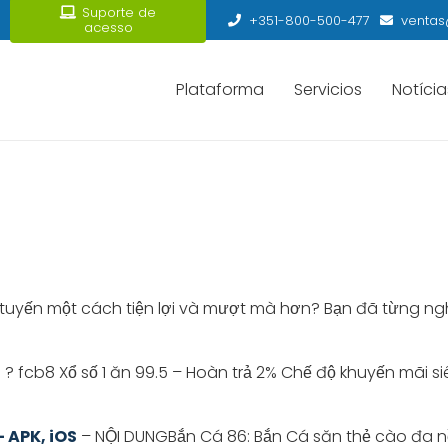
Suporte de
+351-800-500-477
ventas
acesso
Plataforma
Servicios
Notícia
uyến một cách tiện lợi và mượt mà hơn? Bạn đã từng ngh
 ? fcb8 Xổ số 1 ăn 99.5 – Hoàn trả 2% Chế độ khuyến mãi s
– APK, iOS
– NỘI DUNGBắn Cá 86: Bắn Cá săn thẻ cào đa n