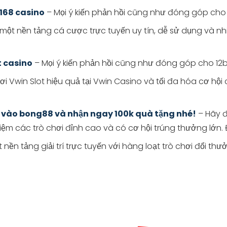
168 casino
– Mọi ý kiến phản hồi cũng như đóng góp cho B
một nền tảng cá cược trực tuyến uy tín, dễ sử dụng và nh
t casino
– Mọi ý kiến phản hồi cũng như đóng góp cho 12bet
ơi Vwin Slot hiệu quả tại Vwin Casino và tối đa hóa cơ h
vào bong88 và nhận ngay 100k quà tặng nhé!
– Hãy 
ghiệm các trò chơi đỉnh cao và có cơ hội trúng thưởng lớn
nền tảng giải trí trực tuyến với hàng loạt trò chơi đổi th