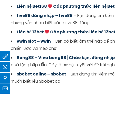
Liên hệ Bet168
Các phương thức liên hệ Bet
five88 đăng nhập – five88
– Bạn đang tìm kiếm 
nhưng vẫn chưa biết cách five88 đăng
Liên hệ 12bet
Các phương thức liên hệ 12be
vwin slot – vwin
– Bạn có biết làm thế nào để ch
chiến lược và mẹo chơi
Bong88 – Viva bong88│Chào bạn, đăng nhập 
quà tặng hấp dẫn. Đây là cơ hội tuyệt vời để trải n
sbobet online – sbobet
– Bạn đang tìm kiếm một 
muốn biết liệu Sbobet có