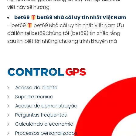
viết này sẽ hướng
bet69
bet69 Nhà cái uy tín nhất Việt Nam
– bet69
bet69 Nhà cái uy tín nhất Việt Nam Ưu
đãi lớn tại bet69Chúng tôi (bet69) tin chắc rằng
sau khi biết tới những chương trình khuyến mã
Acesso do cliente
Suporte técnico
Acesso de demonstração
Perguntas frequentes
Calculando a economia
Processos personalizados