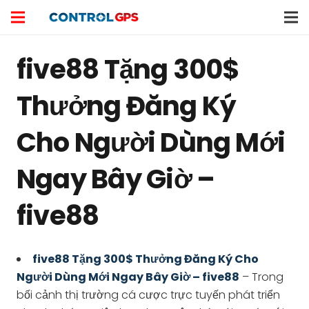
five88 Tặng 300$
Thưởng Đăng Ký
Cho Người Dùng Mới
Ngay Bây Giờ –
five88
five88 Tặng 300$ Thưởng Đăng Ký Cho
Người Dùng Mới Ngay Bây Giờ – five88
– Trong
bối cảnh thị trường cá cược trực tuyến phát triển