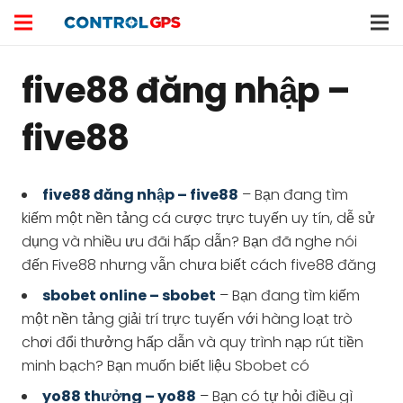
five88 đăng nhập –
five88
five88 đăng nhập – five88
– Bạn đang tìm
kiếm một nền tảng cá cược trực tuyến uy tín, dễ sử
dụng và nhiều ưu đãi hấp dẫn? Bạn đã nghe nói
đến Five88 nhưng vẫn chưa biết cách five88 đăng
sbobet online – sbobet
– Bạn đang tìm kiếm
một nền tảng giải trí trực tuyến với hàng loạt trò
chơi đổi thưởng hấp dẫn và quy trình nạp rút tiền
minh bạch? Bạn muốn biết liệu Sbobet có
yo88 thưởng – yo88
– Bạn có tự hỏi điều gì