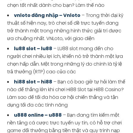
chọn tốt nhất dành cho bạn? Làm thế nào
vnloto đăng nhập – Vnloto
– Trong thời đại kỹ
thuật số hiện nay, trò chơi số đề trực tuyến đang
trở thành một trong những hình thức giải trí được
ưa chuộng nhất. VNLoto, với giao diện
lu88 slot – lu88
– LU88 slot mang đến cho
người chơi nhiều lợi ích, khiến nó trở thành một lựa
chọn hấp dẫn. Một trong những lý do chính là tỷ lệ
trả thưởng (RTP) cao của các
hi88 slot – hi88
– Bạn có bao giờ tự hỏi làm thế
nào để thắng lớn khi chơi Hi88 Slot tại Hi88 Casino?
Làm sao để tối đa hóa cơ hội chiến thắng và tận
dụng tối đa các tính năng
u888 online – u888
– Bạn đang tìm kiếm một
nền tảng cá cược trực tuyến uy tín, có hỗ trợ chơi
game đổi thưởng bằng tiền thật và quy trình nạp