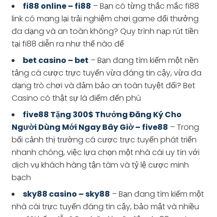
fi88 online – fi88
– Bạn có từng thắc mắc fi88
link có mang lại trải nghiệm chơi game đổi thưởng
đa dạng và an toàn không? Quy trình nạp rút tiền
tại fi88 diễn ra như thế nào để
bet casino – bet
– Bạn đang tìm kiếm một nền
tảng cá cược trực tuyến vừa đáng tin cậy, vừa đa
dạng trò chơi và đảm bảo an toàn tuyệt đối? Bet
Casino có thật sự là điểm đến phù
five88 Tặng 300$ Thưởng Đăng Ký Cho
Người Dùng Mới Ngay Bây Giờ – five88
– Trong
bối cảnh thị trường cá cược trực tuyến phát triển
nhanh chóng, việc lựa chọn một nhà cái uy tín với
dịch vụ khách hàng tận tâm và tỷ lệ cược minh
bạch
sky88 casino – sky88
– Bạn đang tìm kiếm một
nhà cái trực tuyến đáng tin cậy, bảo mật và nhiều