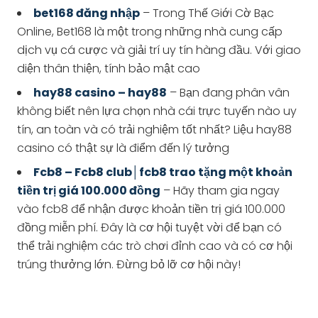
bet168 đăng nhập
– Trong Thế Giới Cờ Bạc
Online, Bet168 là một trong những nhà cung cấp
dịch vụ cá cược và giải trí uy tín hàng đầu. Với giao
diện thân thiện, tính bảo mật cao
hay88 casino – hay88
– Bạn đang phân vân
không biết nên lựa chọn nhà cái trực tuyến nào uy
tín, an toàn và có trải nghiệm tốt nhất? Liệu hay88
casino có thật sự là điểm đến lý tưởng
Fcb8 – Fcb8 club│fcb8 trao tặng một khoản
tiền trị giá 100.000 đồng
– Hãy tham gia ngay
vào fcb8 để nhận được khoản tiền trị giá 100.000
đồng miễn phí. Đây là cơ hội tuyệt vời để bạn có
thể trải nghiệm các trò chơi đỉnh cao và có cơ hội
trúng thưởng lớn. Đừng bỏ lỡ cơ hội này!