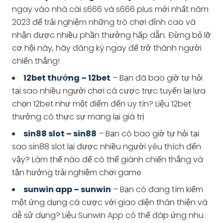
ngay vào nhà cái s666 và s666 plus mới nhất năm
2023 để trải nghiệm những trò chơi đỉnh cao và
nhận được nhiều phần thưởng hấp dẫn. Đừng bỏ lỡ
cơ hội này, hãy đăng ký ngay để trở thành người
chiến thắng!
12bet thưởng – 12bet
– Bạn đã bao giờ tự hỏi
tại sao nhiều người chơi cá cược trực tuyến lại lựa
chọn 12bet như một điểm đến uy tín? Liệu 12bet
thưởng có thực sự mang lại giá trị
sin88 slot – sin88
– Bạn có bao giờ tự hỏi tại
sao sin88 slot lại được nhiều người yêu thích đến
vậy? Làm thế nào để có thể giành chiến thắng và
tận hưởng trải nghiệm chơi game
sunwin app – sunwin
– Bạn có đang tìm kiếm
một ứng dụng cá cược với giao diện thân thiện và
dễ sử dụng? Liệu Sunwin App có thể đáp ứng nhu