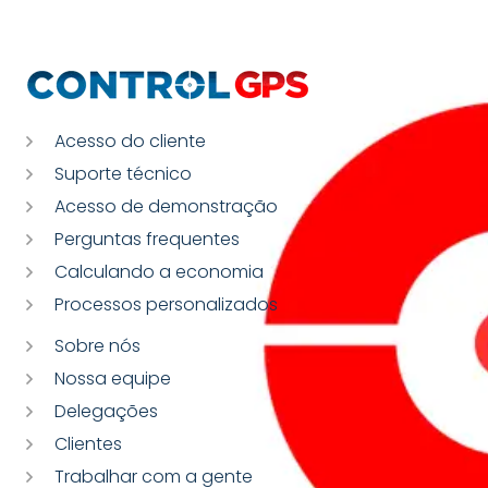
Acesso do cliente
Suporte técnico
Acesso de demonstração
Perguntas frequentes
Calculando a economia
Processos personalizados
Sobre nós
Nossa equipe
Delegações
Clientes
Trabalhar com a gente