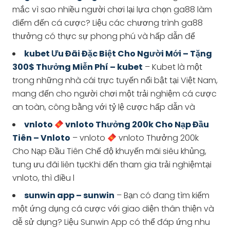
mắc vì sao nhiều người chơi lại lựa chọn ga88 làm
điểm đến cá cược? Liệu các chương trình ga88
thưởng có thực sự phong phú và hấp dẫn để
kubet Ưu Đãi Đặc Biệt Cho Người Mới – Tặng
300$ Thưởng Miễn Phí – kubet
– Kubet là một
trong những nhà cái trực tuyến nổi bật tại Việt Nam,
mang đến cho người chơi một trải nghiệm cá cược
an toàn, công bằng với tỷ lệ cược hấp dẫn và
vnloto
vnloto Thưởng 200k Cho Nạp Đầu
Tiên – Vnloto
– vnloto
vnloto Thưởng 200k
Cho Nạp Đầu Tiên Chế độ khuyến mãi siêu khủng,
tung ưu đãi liên tụcKhi đến tham gia trải nghiệmtại
vnloto, thì điều l
sunwin app – sunwin
– Bạn có đang tìm kiếm
một ứng dụng cá cược với giao diện thân thiện và
dễ sử dụng? Liệu Sunwin App có thể đáp ứng nhu