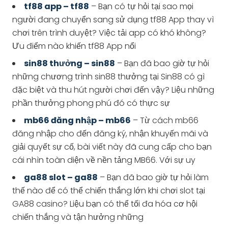
tf88 app – tf88
– Bạn có tự hỏi tại sao mọi
người đang chuyển sang sử dụng tf88 App thay vì
chơi trên trình duyệt? Việc tải app có khó không?
Ưu điểm nào khiến tf88 App nổi
sin88 thưởng – sin88
– Bạn đã bao giờ tự hỏi
những chương trình sin88 thưởng tại Sin88 có gì
đặc biệt và thu hút người chơi đến vậy? Liệu những
phần thưởng phong phú đó có thực sự
mb66 đăng nhập – mb66
– Từ cách mb66
đăng nhập cho đến đăng ký, nhận khuyến mãi và
giải quyết sự cố, bài viết này đã cung cấp cho bạn
cái nhìn toàn diện về nền tảng MB66. Với sự uy
ga88 slot – ga88
– Bạn đã bao giờ tự hỏi làm
thế nào để có thể chiến thắng lớn khi chơi slot tại
GA88 casino? Liệu bạn có thể tối đa hóa cơ hội
chiến thắng và tận hưởng những