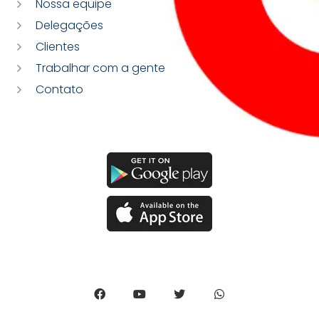
Nossa equipe
Delegações
Clientes
Trabalhar com a gente
Contato