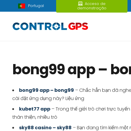
Acceso de
Portugal
demonstração
bong99 app – b
bong99 app – bong99
– Chắc hẳn bạn đã nghe 
cài đặt ứng dụng này? Liệu ứng
kubet77 app
– Trong thế giới trò chơi trực tuy
thân thiện, nhiều trò
sky88 casino – sky88
– Bạn đang tìm kiếm một n