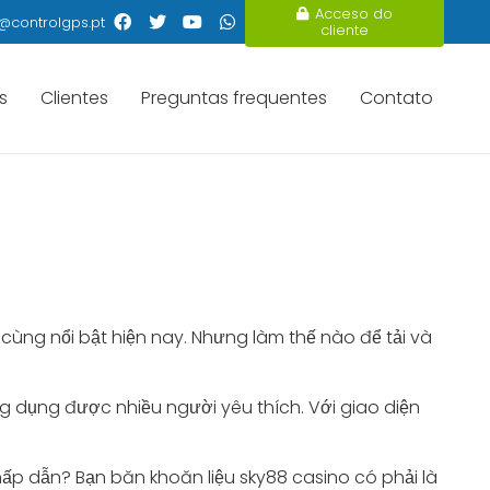
Acceso do
@controlgps.pt
cliente
s
Clientes
Preguntas frequentes
Contato
ng nổi bật hiện nay. Nhưng làm thế nào để tải và
g dụng được nhiều người yêu thích. Với giao diện
hấp dẫn? Bạn băn khoăn liệu sky88 casino có phải là