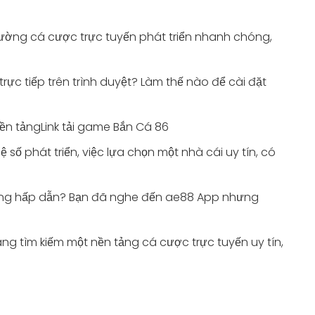
trường cá cược trực tuyến phát triển nhanh chóng,
trực tiếp trên trình duyệt? Làm thế nào để cài đặt
ền tảngLink tải game Bắn Cá 86
 số phát triển, việc lựa chọn một nhà cái uy tín, có
ưởng hấp dẫn? Bạn đã nghe đến ae88 App nhưng
g tìm kiếm một nền tảng cá cược trực tuyến uy tín,