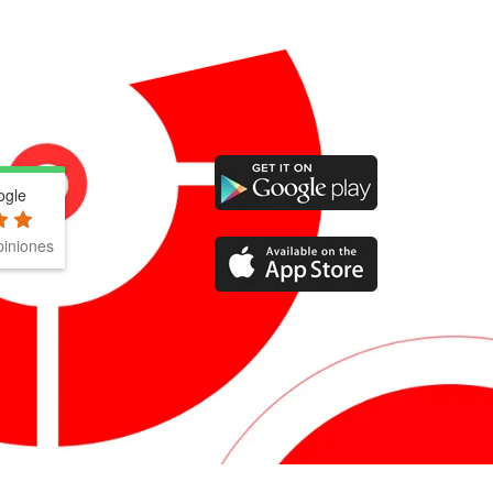
ogle
iniones