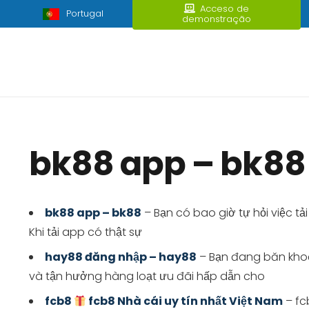
Acceso de
Portugal
demonstração
bk88 app – bk88
bk88 app – bk88
– Bạn có bao giờ tự hỏi việc t
Khi tải app có thật sự
hay88 đăng nhập – hay88
– Bạn đang băn khoă
và tận hưởng hàng loạt ưu đãi hấp dẫn cho
fcb8
fcb8 Nhà cái uy tín nhất Việt Nam
– f