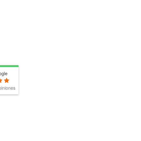
ogle
iniones