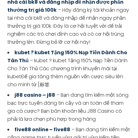
nhà cái bk8 và đăng nhập để nhận được phần
thưởng trị giá 100k
– Hãy đăng ký tài khoản ngay
tại nhà cái bk8 và đăng nhập để nhận ngay phần
thưởng trị giá 100k. Đây là cơ hội tuyệt vời để trải
nghiệm các trò chơi đỉnh cao và có cơ hội trúng
thưởng lớn. Đừng bỏ lỡ cơ hội này!
kubet ? kubet Tặng 150% Nạp Tiền Dành Cho
Tân Thủ
– kubet ? kubet Tặng 150% Nạp Tiền Dành
Cho Tân Thủ Các chương trình khuyến mãi tại
kubetĐể gia tăng thêm nguồn vốn cược siêu lớn
cho mình từ [标签
j88 casino – j88
– Bạn đang tìm kiếm một sòng
bạc trực tuyến đáng tin cậy và an toàn để tham
gia cá cược? Bạn băn khoăn liệu J88 Casino có
phải là lựa chọn phù hợp trong hàng
five88 online – five88
– Bạn đang tìm kiếm một
cổng game trực tuyến vừa giải trí vừa kiếm tiền