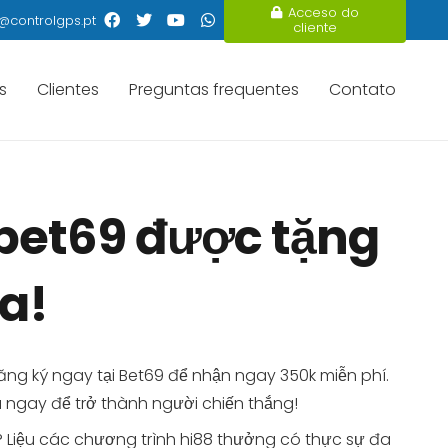
Acceso do
@controlgps.pt
cliente
s
Clientes
Preguntas frequentes
Contato
 bet69 được tặng
a!
ng ký ngay tại Bet69 để nhận ngay 350k miễn phí.
 ngay để trở thành người chiến thắng!
y? Liệu các chương trình hi88 thưởng có thực sự đa