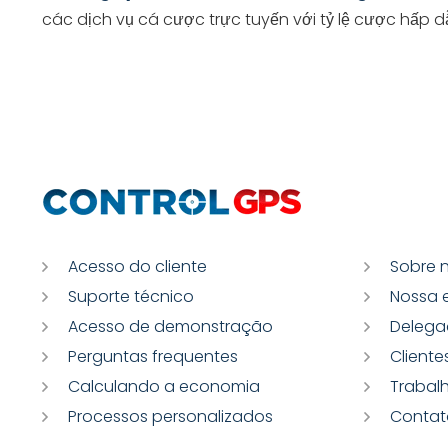
các dịch vụ cá cược trực tuyến với tỷ lệ cược hấp
Acesso do cliente
Sobre 
Suporte técnico
Nossa 
Acesso de demonstração
Delega
Perguntas frequentes
Cliente
Calculando a economia
Trabal
Processos personalizados
Contat