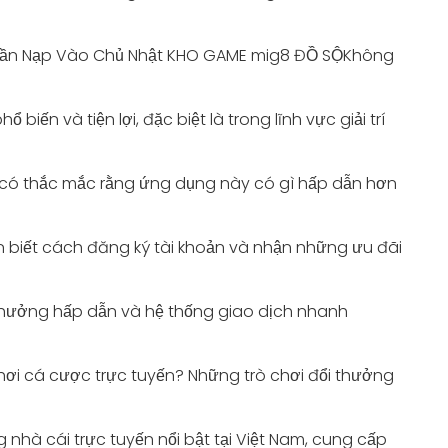
ần Nạp Vào Chủ Nhật KHO GAME mig8 ĐỒ SỘKhông
ến và tiện lợi, đặc biệt là trong lĩnh vực giải trí
 có thắc mắc rằng ứng dụng này có gì hấp dẫn hơn
 biết cách đăng ký tài khoản và nhận những ưu đãi
i thưởng hấp dẫn và hệ thống giao dịch nhanh
chơi cá cược trực tuyến? Những trò chơi đổi thưởng
nhà cái trực tuyến nổi bật tại Việt Nam, cung cấp