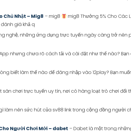
o Chủ Nhật – Mig8
– mig8
mig8 Thưởng 5% Cho Các L
 đánh giá khả q
g nghệ, những ứng dụng trực tuyến ngày càng trở nên phổ bi
pp nhưng chưa rõ cách tải và cài đặt như thế nào? Bạn
ông biết làm thế nào để đăng nhập vào 12play? Bạn muốn
 sân chơi trực tuyến uy tín, nơi có hàng loạt trò chơi đổ
 gì làm nên sức hút của sv88 link trong cộng đồng người 
Cho Người Chơi Mới – dabet
– Dabet là một trong những 