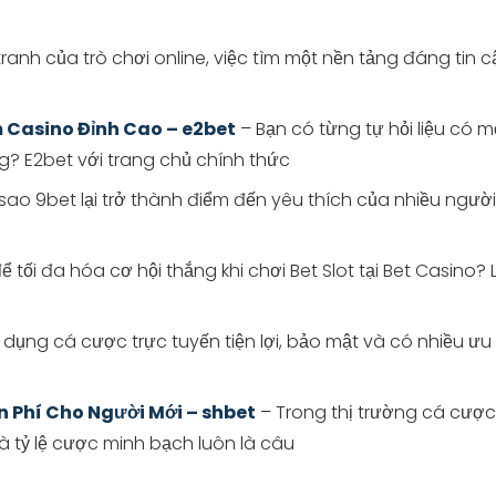
ranh của trò chơi online, việc tìm một nền tảng đáng tin 
 Casino Đỉnh Cao – e2bet
– Bạn có từng tự hỏi liệu có 
g? E2bet với trang chủ chính thức
sao 9bet lại trở thành điểm đến yêu thích của nhiều ngườ
ể tối đa hóa cơ hội thắng khi chơi Bet Slot tại Bet Casin
dụng cá cược trực tuyến tiện lợi, bảo mật và có nhiều ưu
 Phí Cho Người Mới – shbet
– Trong thị trường cá cược
 tỷ lệ cược minh bạch luôn là câu