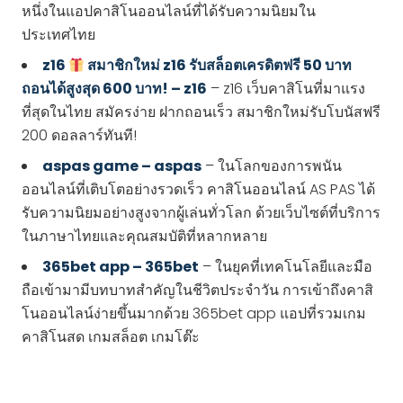
หนึ่งในแอปคาสิโนออนไลน์ที่ได้รับความนิยมใน
ประเทศไทย
z16
สมาชิกใหม่ z16 รับสล็อตเครดิตฟรี 50 บาท
ถอนได้สูงสุด 600 บาท! – z16
– z16 เว็บคาสิโนที่มาแรง
ที่สุดในไทย สมัครง่าย ฝากถอนเร็ว สมาชิกใหม่รับโบนัสฟรี
200 ดอลลาร์ทันที!
aspas game – aspas
– ในโลกของการพนัน
ออนไลน์ที่เติบโตอย่างรวดเร็ว คาสิโนออนไลน์ AS PAS ได้
รับความนิยมอย่างสูงจากผู้เล่นทั่วโลก ด้วยเว็บไซต์ที่บริการ
ในภาษาไทยและคุณสมบัติที่หลากหลาย
365bet app – 365bet
– ในยุคที่เทคโนโลยีและมือ
ถือเข้ามามีบทบาทสำคัญในชีวิตประจำวัน การเข้าถึงคาสิ
โนออนไลน์ง่ายขึ้นมากด้วย 365bet app แอปที่รวมเกม
คาสิโนสด เกมสล็อต เกมโต๊ะ